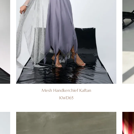
Mesh Handkerchief Kaftan
KWD
65
إضافة
إضا
إلى
إل