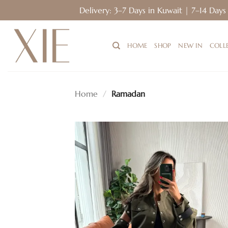
Delivery: 
Skip
to
HOME
SHOP
NEW IN
COLL
content
Home
/
Ramadan
فة
ى
مة
بات