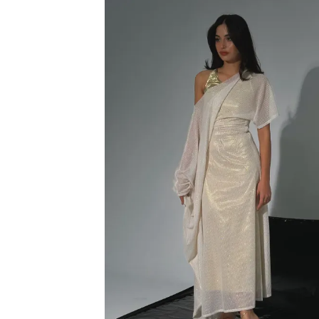
فة
ى
مة
بات