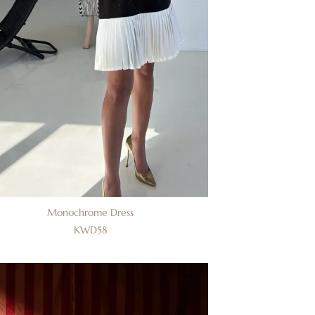
Monochrome Dress
KWD
58
إضافة
إلى