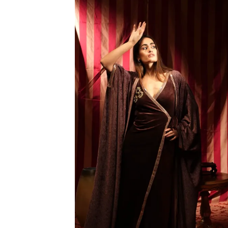
فة
ى
مة
بات