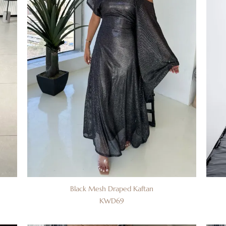
Black Mesh Draped Kaftan
KWD
69