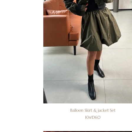
Balloon Skirt & jacket Set
KWD
60