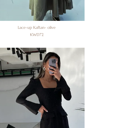
Lace-up Kaftan- olive
KWD
72
إضافة
إلى
قائمة
الرغبات