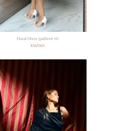
Floral Dress (pattern #1)
KWD
65
إضافة
إلى
قائمة
الرغبات