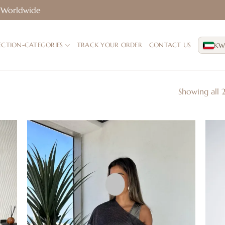
3–7 Days in Kuwait | 7–14 Days Worldwide
KW
ECTION-CATEGORIES
TRACK YOUR ORDER
CONTACT US
Showing all 2
إضافة
إضا
إلى
إل
قائمة
قائ
الرغبات
الرغ