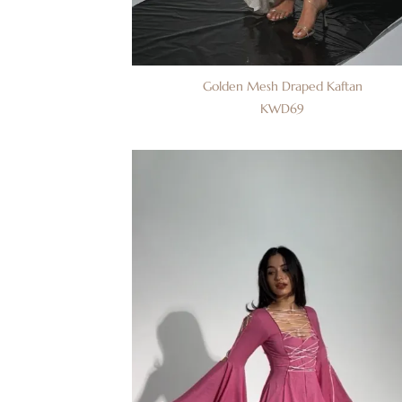
Golden Mesh Draped Kaftan
KWD
69
فة
ى
مة
بات