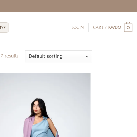
D
LOGIN
CART /
KWD
0
0
7 results
إضافة
إلى
قائمة
الرغبات