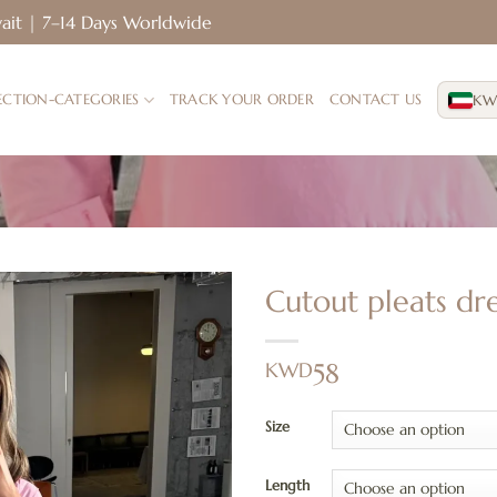
7 Days in Kuwait | 7–14 Days Worldwide
KW
ECTION-CATEGORIES
TRACK YOUR ORDER
CONTACT US
Cutout pleats dre
إضافة
KWD
58
إلى
قائمة
الرغبات
Size
Length