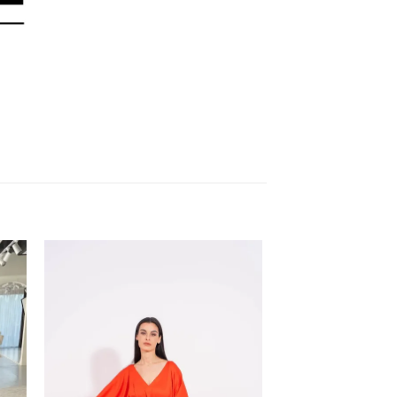
إضافة
إض
إلى
إ
قائمة
قا
الرغبات
الر