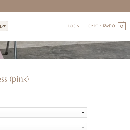
D
LOGIN
CART /
KWD
0
0
ss (pink)