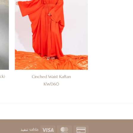
ck)
Cinched Waist Kaftan
KWD
60
Visa
MasterCard
Credit
تنفيذ
sahla