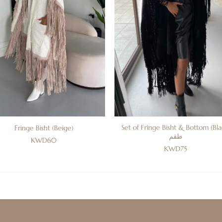
Set of Fringe Bisht & Bottom (Bla
Fringe Bisht (Beige)
طقم
KWD
60
KWD
75