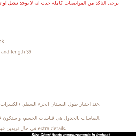
يرجى
التاكد
من
المواصفات
كاملة
حيث
انه
لا
يوجد
تبديل
او
ت
r pink
 and length 35
عند اختيار طول الفستان الجزء السفلي (الكسرات) يتغير طوله. الجزء الاعلى ثابت حسب القياس.
القياسات بالجدول هي قياسات الجسم، و ستكون قياسات القطعة تتناسب مع قياسات الجسم.
في حال تريدين قياسات اخرى للقطعة، الرجاء ذكرها بخانة ال extra details.