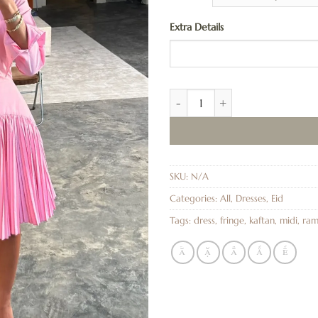
Extra Details
Cutout pleats dress (pink) quantit
SKU:
N/A
Categories:
All
,
Dresses
,
Eid
Tags:
dress
,
fringe
,
kaftan
,
midi
,
ra