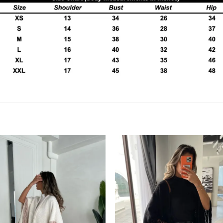
افة
إضافة
لى
إلى
ئمة
قائمة
غبات
الرغبات